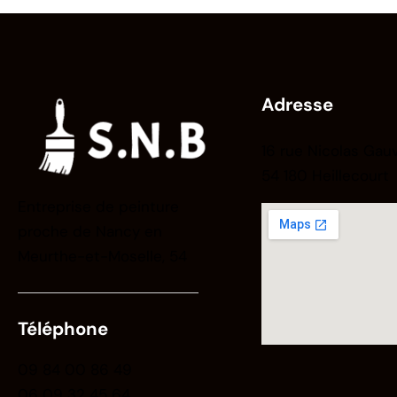
Adresse
16 rue Nicolas Gau
54 180 Heillecourt
Entreprise de peinture
proche de Nancy en
Meurthe-et-Moselle, 54
Téléphone
09 84 00 86 49
06 09 32 45 64